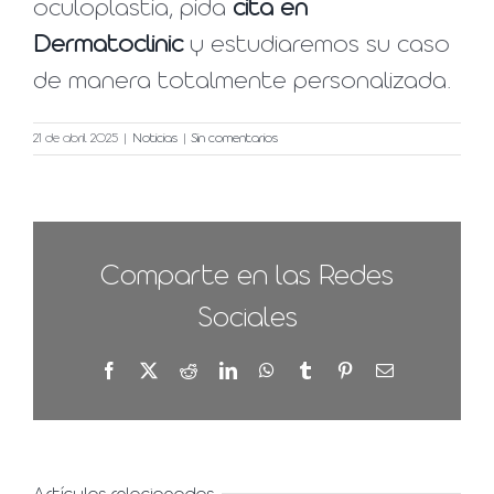
oculoplastia, pida
cita en
Dermatoclinic
y estudiaremos su caso
de manera totalmente personalizada.
21 de abril 2025
|
Noticias
|
Sin comentarios
Comparte en las Redes
Sociales
Facebook
X
Reddit
LinkedIn
WhatsApp
Tumblr
Pinterest
Correo
electrónico