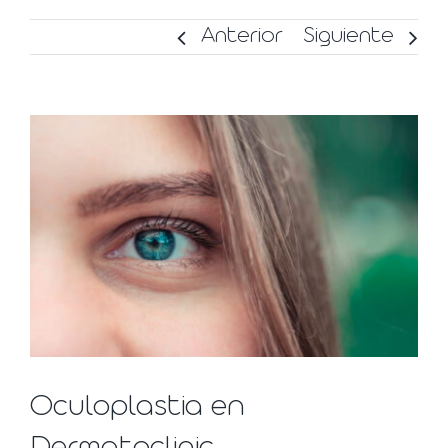
Anterior
Siguiente
Ver
imagen
más
grande
Oculoplastia en