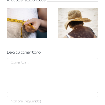
Artículos relacionados
Manchas
Asimetría
solares en
mamaria,
verano,
qué es y
prevención
opciones
y
para
tratamiento
corregirla
Deja tu comentario
Comentar