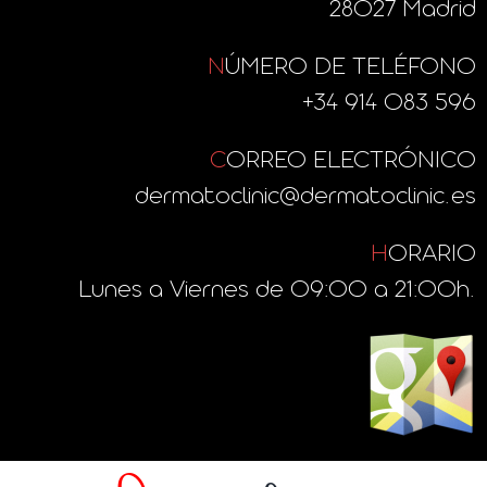
28027 Madrid
N
ÚMERO DE TELÉFONO
+34 914 083 596
C
ORREO ELECTRÓNICO
dermatoclinic@dermatoclinic.es
H
ORARIO
Lunes a Viernes de 09:00 a 21:00h.