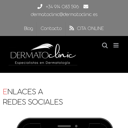
Saltar
+34 914 083 596
al
dermatoclinic@dermatoclinic.es
contenido
Blog
Contacto
CITA ONLINE
E
NLACES A
REDES SOCIALES