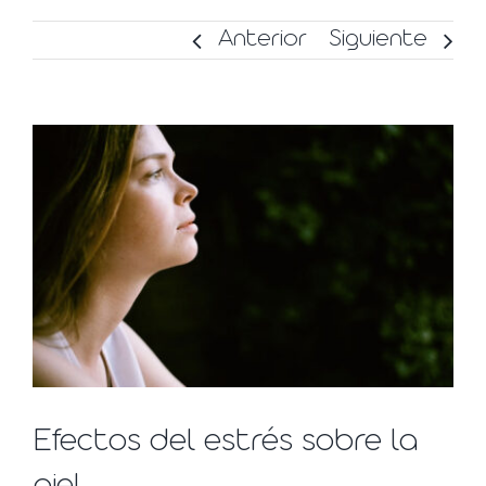
Anterior
Siguiente
Ver
imagen
más
grande
Efectos del estrés sobre la