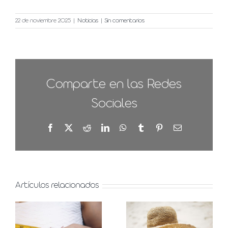
22 de noviembre 2025
|
Noticias
|
Sin comentarios
Comparte en las Redes
Sociales
Facebook
X
Reddit
LinkedIn
WhatsApp
Tumblr
Pinterest
Correo
electrónico
Artículos relacionados
Manchas
Asimetría
solares en
mamaria,