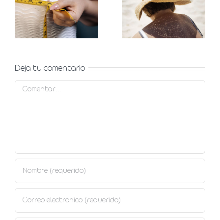
verano,
qué es y
prevención
opciones
y
para
tratamiento
corregirla
Deja tu comentario
Comentar