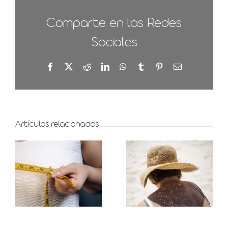
Comparte en las Redes
Sociales
Facebook
X
Reddit
LinkedIn
WhatsApp
Tumblr
Pinterest
Correo
electrónico
Artículos relacionados
Manchas
Asimetría
solares en
mamaria,
verano,
qué es y
prevención
opciones
y
para