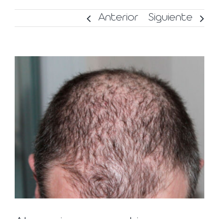
Anterior
Siguiente
Ver
imagen
más
grande