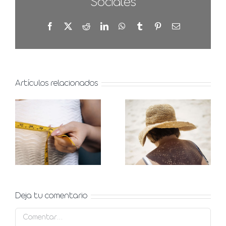
Sociales
Facebook
X
Reddit
LinkedIn
WhatsApp
Tumblr
Pinterest
Correo
electrónico
Artículos relacionados
Manchas
Asimetría
solares en
mamaria,
verano,
qué es y
prevención
opciones
y
para
tratamiento
corregirla
Deja tu comentario
Comentar