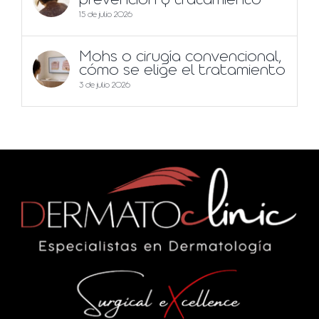
prevención y tratamiento
15 de julio 2026
Mohs o cirugía convencional,
cómo se elige el tratamiento
3 de julio 2026