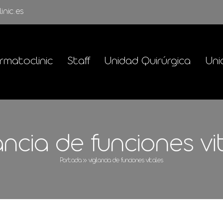
inic.es
rmatoclinic
Staff
Unidad Quirúrgica
Uni
lancia de funciones vi
Portada
»
vigilancia de funciones vitales