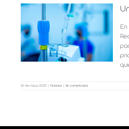
Un
ia y
En 
Rea
pac
pri
qui
26 de mayo 2025
|
Noticias
|
Sin comentarios