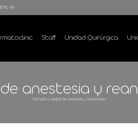
inic.es
rmatoclinic
Staff
Unidad Quirúrgica
Uni
 de anestesia y rean
Portada
»
unidad de anestesia y reanimación