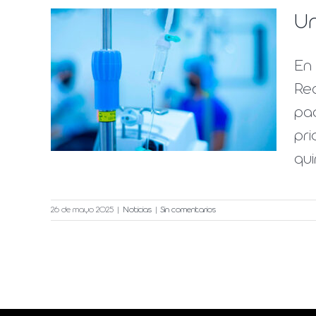
Un
ia y
En 
Rea
pac
pri
qui
26 de mayo 2025
|
Noticias
|
Sin comentarios