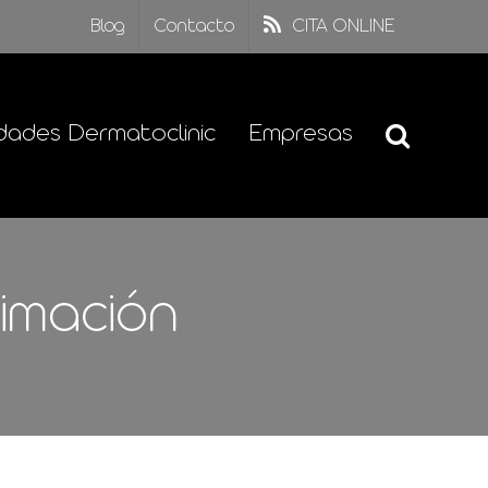
Blog
Contacto
CITA ONLINE
dades Dermatoclinic
Empresas
imación