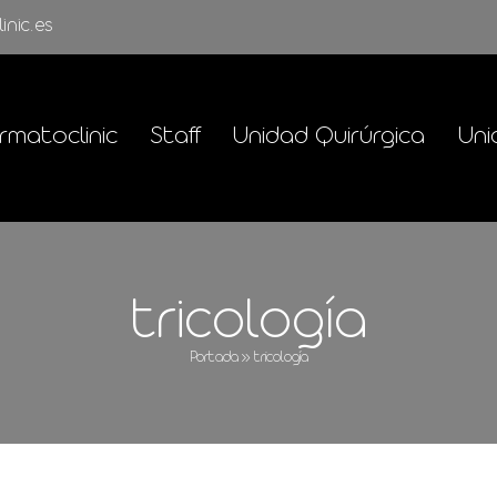
inic.es
rmatoclinic
Staff
Unidad Quirúrgica
Uni
tricología
Portada
»
tricología