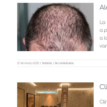
Al
La 
ipos
a 
a l
van
27 de marzo 2025
|
Noticias
|
Sin comentarios
Cl
ic,
Clí