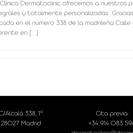
Clínica Dermatoclinic ofrecemos a nuestros 
egrales y totalmente personalizadas. Gracias 
cada en el número 338 de la madrileña Calle 
erente en [...]
C/Alcalá 338, 1º
Cita previa:
28027 Madrid
+34 914 083 59