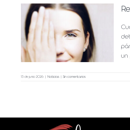
Re
Cu
deb
ohs
pár
un 
15 de junio 2026
|
Noticias
|
Sin comentarios