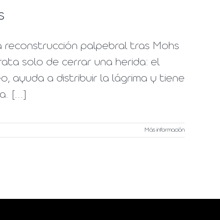
s
 reconstrucción palpebral tras Mohs
rata solo de cerrar una herida: el
, ayuda a distribuir la lágrima y tiene
 [...]
Más información