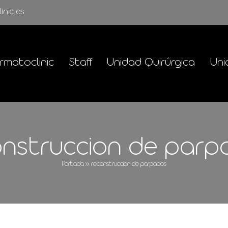
inic.es
rmatoclinic
Staff
Unidad Quirúrgica
Uni
onstruccion de parp
Portada
»
reconstruccion de parpados