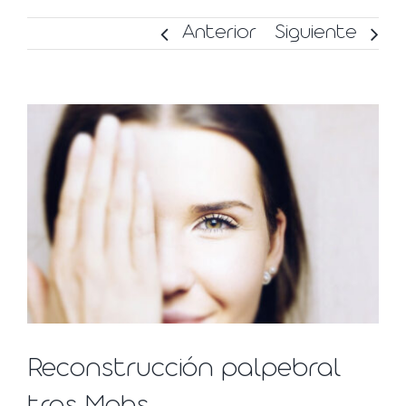
Anterior
Siguiente
Ver
imagen
más
grande
Reconstrucción palpebral