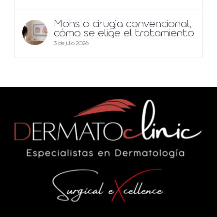
Mohs o cirugía convencional,
cómo se elige el tratamiento
3 de julio 2026