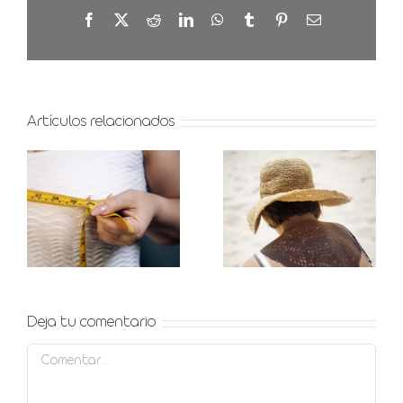
Facebook
X
Reddit
LinkedIn
WhatsApp
Tumblr
Pinterest
Correo
electrónico
Artículos relacionados
Manchas
Asimetría
solares en
mamaria,
verano,
qué es y
prevención
opciones
y
para
tratamiento
corregirla
Deja tu comentario
Comentar