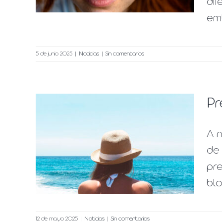
dif
emb
5 de junio 2025
|
Noticias
|
Sin comentarios
Pr
A n
cer
de 
pre
blo
12 de mayo 2025
|
Noticias
|
Sin comentarios