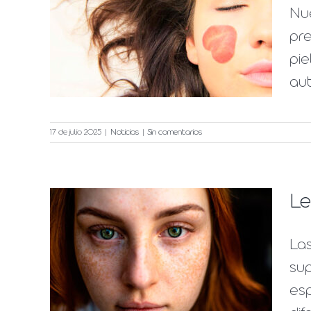
Nu
na
pre
ma
pie
aut
17 de julio 2025
|
Noticias
|
Sin comentarios
Le
La
das
su
cial
esp