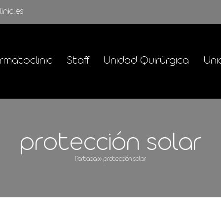
inic.es
rmatoclinic
Staff
Unidad Quirúrgica
Uni
protección solar
Portada
»
protección solar