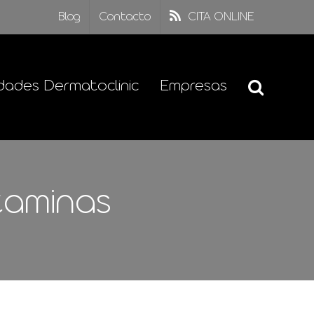
Blog
Contacto
CITA ONLINE
dades Dermatoclinic
Empresas
taminas