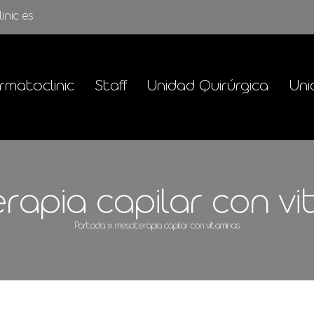
inic.es
rmatoclinic
Staff
Unidad Quirúrgica
Uni
rapia capilar con vi
Portada
»
mesoterapia capilar con vitaminas