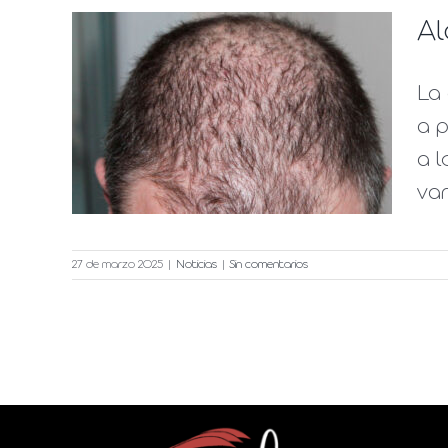
Al
La 
ipos
a 
a l
van
27 de marzo 2025
|
Noticias
|
Sin comentarios