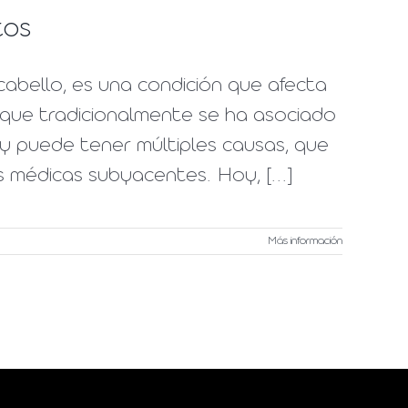
tos
cabello, es una condición que afecta
que tradicionalmente se ha asociado
 y puede tener múltiples causas, que
 médicas subyacentes. Hoy, [...]
Más información