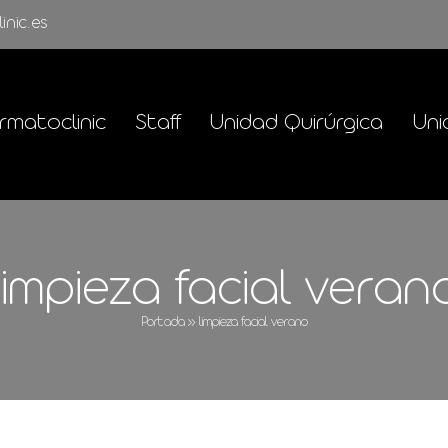
inic.es
rmatoclinic
Staff
Unidad Quirúrgica
Uni
limpieza facial veran
Portada
»
limpieza facial verano