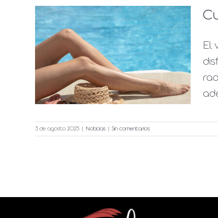
Cu
El 
 en
dis
rad
ade
3 de agosto 2025
|
Noticias
|
Sin comentarios