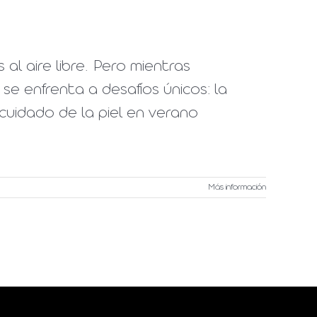
 al aire libre. Pero mientras
se enfrenta a desafíos únicos: la
 cuidado de la piel en verano
Más información