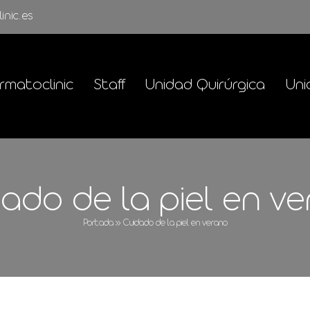
inic.es
rmatoclinic
Staff
Unidad Quirúrgica
Uni
ado de la piel en v
Portada
»
Cuidado de la piel en verano