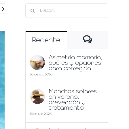
Buscar:
Comentari
Reciente
Asimetría mamaria,
qué es y opciones
para corregirla
26 de julio 2026
Manchas solares
en verano,
prevención y
tratamiento
15 de julio 2026