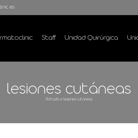
inic.es
rmatoclinic
Staff
Unidad Quirúrgica
Uni
lesiones cutáneas
Portada
»
lesiones cutáneas