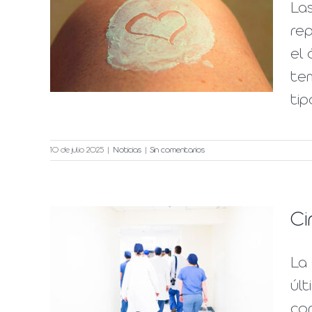
La
icas
rep
el
te
tipo
10 de julio 2025
|
Noticias
|
Sin comentarios
Ci
La
últ
con