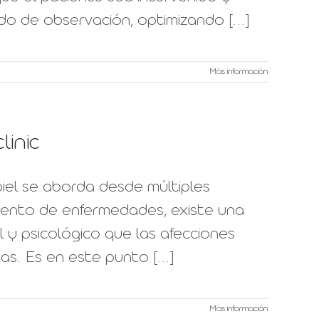
odo de observación, optimizando [...]
Más información
linic
piel se aborda desde múltiples
miento de enfermedades, existe una
 y psicológico que las afecciones
s. Es en este punto [...]
Más información