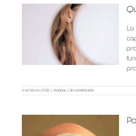
Qu
La
lo
cap
ber
pr
fun
pro
6 de febrero 2026
|
Noticias
|
Sin comentarios
Pa