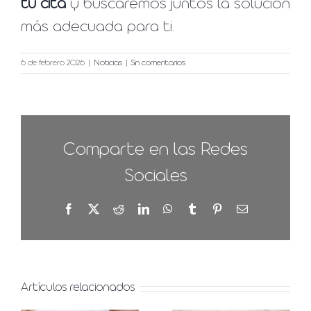
tu cita
y buscaremos juntos la solución
más adecuada para ti.
6 de febrero 2026
|
Noticias
|
Sin comentarios
Comparte en las Redes
Sociales
Facebook
X
Reddit
LinkedIn
WhatsApp
Tumblr
Pinterest
Correo
electrónico
Artículos relacionados
Manchas
Asimetría