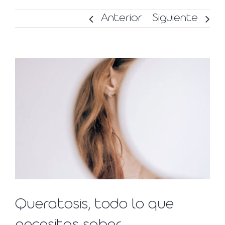
Anterior
Siguiente
Ver
imagen
más
grande
Queratosis, todo lo que