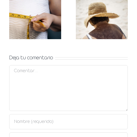
solares en
mamaria,
verano,
qué es y
prevención
opciones
y
para
tratamiento
corregirla
Deja tu comentario
Comentar