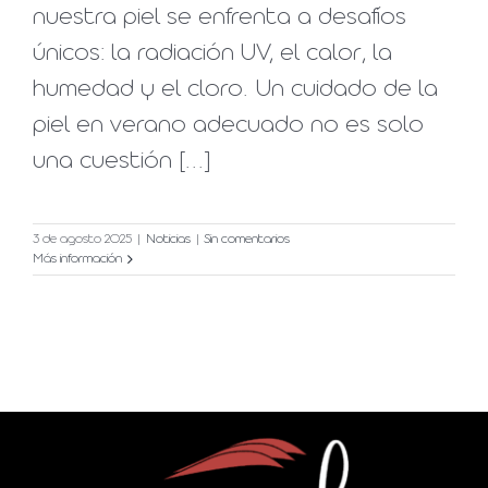
nuestra piel se enfrenta a desafíos
únicos: la radiación UV, el calor, la
humedad y el cloro. Un cuidado de la
piel en verano adecuado no es solo
una cuestión [...]
3 de agosto 2025
|
Noticias
|
Sin comentarios
Más información