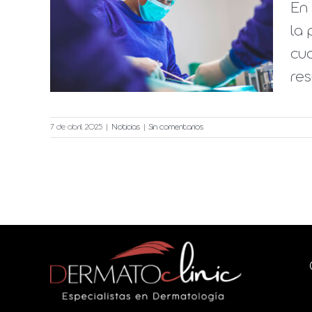
En 
a de
la 
inic
cu
res
7 de abril 2025
|
Noticias
|
Sin comentarios