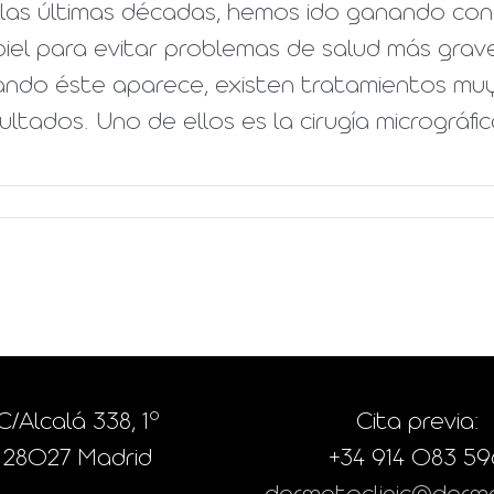
las últimas décadas, hemos ido ganando conc
piel para evitar problemas de salud más grav
ando éste aparece, existen tratamientos muy
ultados. Uno de ellos es la cirugía micrográfi
C/Alcalá 338, 1º
Cita previa:
28027 Madrid
+34 914 083 59