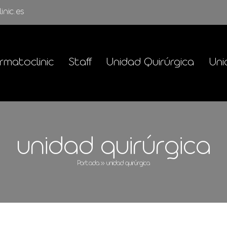
inic.es
rmatoclinic
Staff
Unidad Quirúrgica
Uni
unidad quirúrgica
Portada
»
unidad quirúrgica