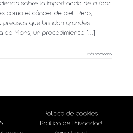
iencia sobre la importancia de cuidar
es como el cáncer de piel. Pero,
 precisos que brindan grandes
ca de Mohs, un procedimiento [...]
Más información
Politica de cookies
6
Política de Privacidad