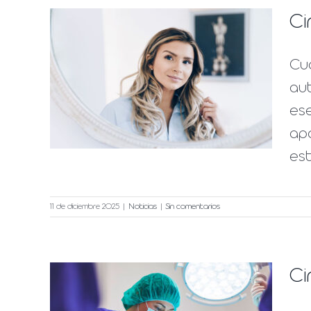
Ci
Cua
 más
au
ese
apa
est
11 de diciembre 2025
|
Noticias
|
Sin comentarios
Ci