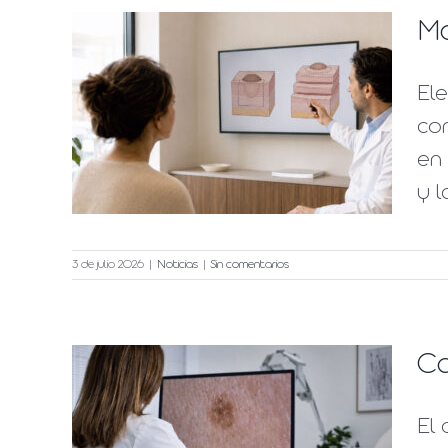
Mo
Ele
o se
co
en 
nto
y l
3 de julio 2026
|
Noticias
|
Sin comentarios
Ca
ular
El