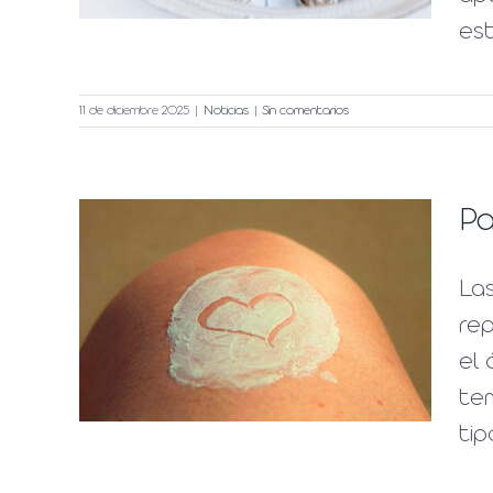
est
11 de diciembre 2025
|
Noticias
|
Sin comentarios
Pa
La
icas
rep
el
te
tipo