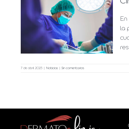
Ci
En 
a de
la 
inic
cu
res
7 de abril 2025
|
Noticias
|
Sin comentarios