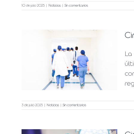
10 de julio 2025
|
Noticias
|
Sin comentarios
Ci
La
últ
con
reg
3 de julio 2025
|
Noticias
|
Sin comentarios