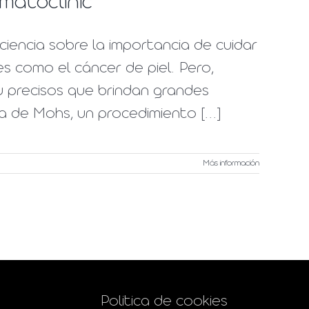
matoclinic
iencia sobre la importancia de cuidar
es como el cáncer de piel. Pero,
 precisos que brindan grandes
ca de Mohs, un procedimiento [...]
Más información
Politica de cookies