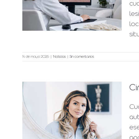
a de
cu
les
loc
sit
14 de mayo 2026
|
Noticias
|
Sin comentarios
Ci
Cua
 más
au
ese
apa