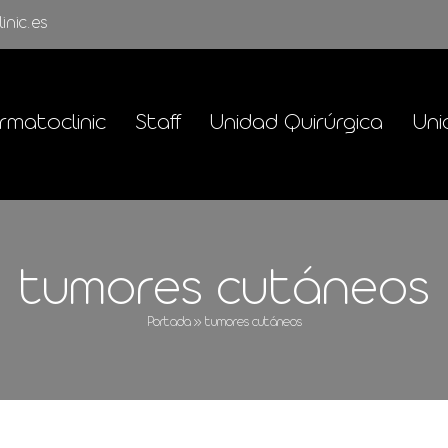
inic.es
rmatoclinic
Staff
Unidad Quirúrgica
Uni
tumores cutáneos
Portada
»
tumores cutáneos