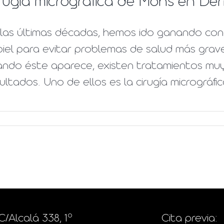
rugía micrográfica de Mohs en Der
las últimas décadas, hemos ido ganando conc
piel para evitar problemas de salud más grav
ando éste aparece, existen tratamientos muy
ultados. Uno de ellos es la cirugía micrográfi
C/Alcalá 338, 1º
Cita previa: