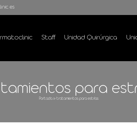
inic.es
rmatoclinic
Staff
Unidad Quirúrgica
Uni
atamientos para estr
Portada
»
tratamientos para estrías