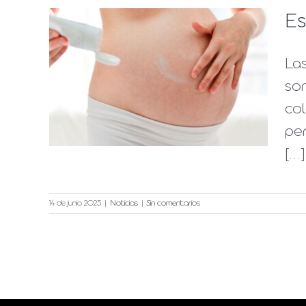
Es
Las
:
son
ntos
co
pe
[...]
14 de junio 2025
|
Noticias
|
Sin comentarios