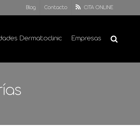
Blog
Contacto
CITA ONLINE
dades Dermatoclinic
Empresas
ías