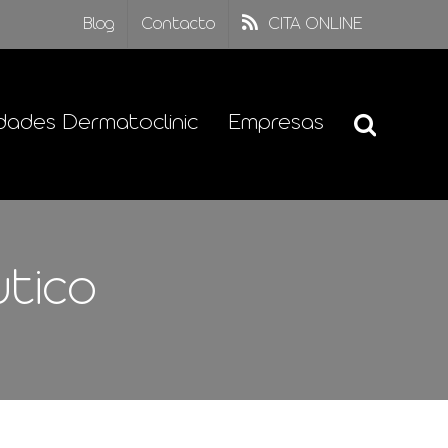
Blog
Contacto
CITA ONLINE
dades Dermatoclinic
Empresas
utico