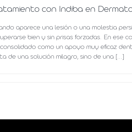
atamiento con Indiba en Dermatoc
ando aparece una lesión o una molestia persi
uperarse bien y sin prisas forzadas. En ese c
consolidado como un apoyo muy eficaz dentro
ta de una solución milagro, sino de una [...]