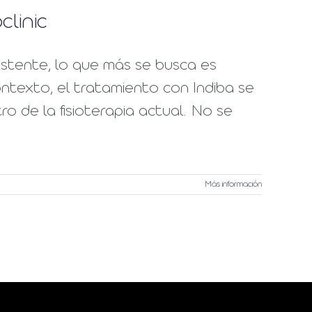
linic
stente, lo que más se busca es
ontexto, el tratamiento con Indiba se
 de la fisioterapia actual. No se
Más información