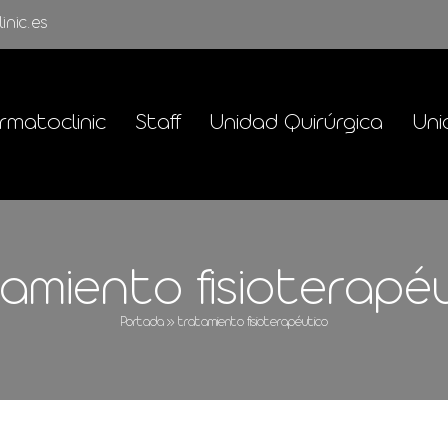
inic.es
rmatoclinic
Staff
Unidad Quirúrgica
Uni
amiento fisioterapé
Portada
»
tratamiento fisioterapéutico