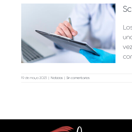
Sc
Lo
ra
una
ve
com
19 de mayo 2025
|
Noticias
|
Sin comentarios