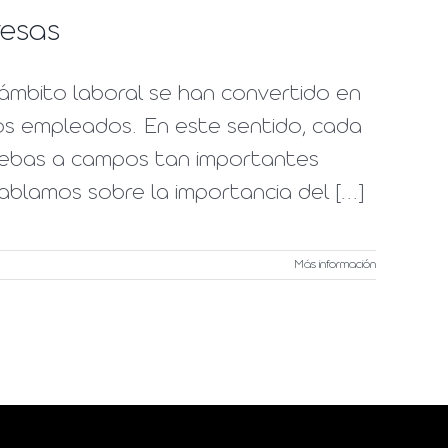
resas
ámbito laboral se han convertido en
los empleados. En este sentido, cada
uebas a campos tan importantes
blamos sobre la importancia del [...]
Más información