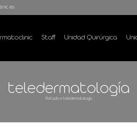
inic.es
rmatoclinic
Staff
Unidad Quirúrgica
Uni
teledermatología
Portada
»
teledermatología