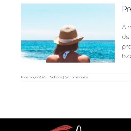
Pr
A n
cer
de 
pre
blo
12 de mayo 2025
|
Noticias
|
Sin comentarios