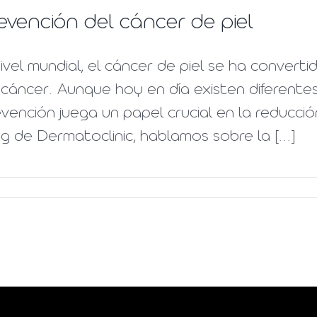
evención del cáncer de piel
ivel mundial, el cáncer de piel se ha conver
cáncer. Aunque hoy en día existen diferentes
vención juega un papel crucial en la reducció
g de Dermatoclinic, hablamos sobre la [...]