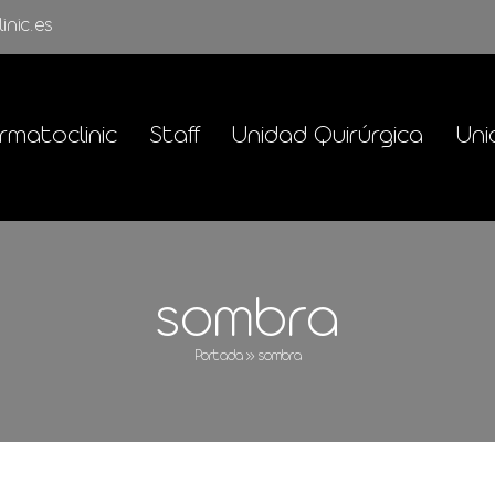
inic.es
rmatoclinic
Staff
Unidad Quirúrgica
Uni
sombra
Portada
»
sombra