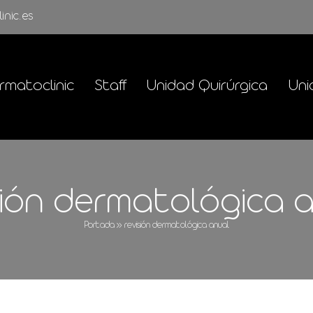
inic.es
rmatoclinic
Staff
Unidad Quirúrgica
Uni
sión dermatológica 
Portada
»
revisión dermatológica anual