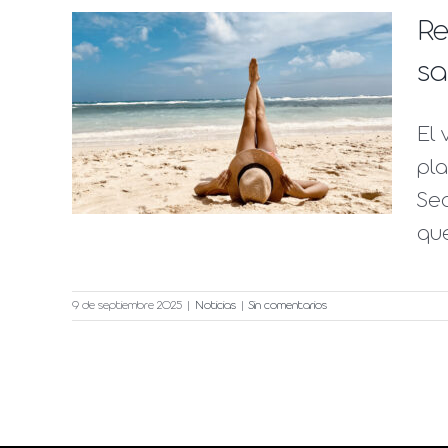
Re
ica
sa
mo
El 
 y
pla
Seq
que
9 de septiembre 2025
|
Noticias
|
Sin comentarios