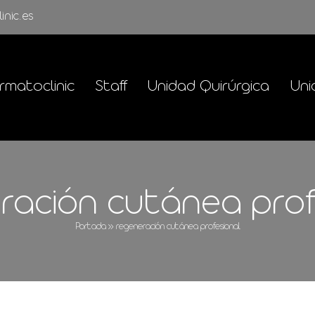
inic.es
rmatoclinic
Staff
Unidad Quirúrgica
Uni
ración cutánea prof
Portada
»
regeneración cutánea profesional