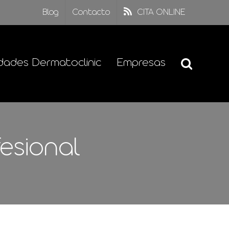
Blog
Contacto
CITA ONLINE
dades Dermatoclinic
Empresas
esional