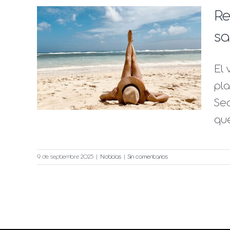
Re
ica
sa
mo
El 
 y
pla
Seq
que
9 de septiembre 2025
|
Noticias
|
Sin comentarios