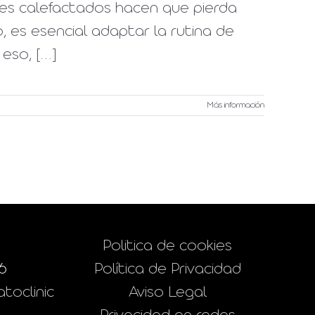
tes calefactados hacen que pierda
, es esencial adaptar la rutina de
so, [...]
Más información
Politica de cookies
6
Política de Privacidad
toclinic
Aviso Legal