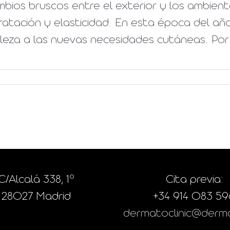
bios bruscos entre el exterior y los ambien
ratación y elasticidad. En esta época del año
leza a las nuevas necesidades cutáneas. Por e
C/Alcalá 338, 1º
Cita previa:
28027 Madrid
+34 914 083 59
dermatoclinic@derma