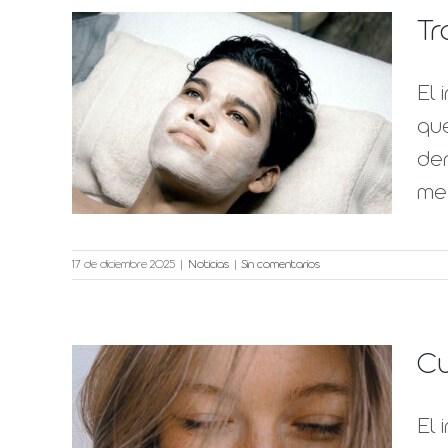
Tr
El 
en
que
de
mes
17 de diciembre 2025
|
Noticias
|
Sin comentarios
Cu
l en
El 