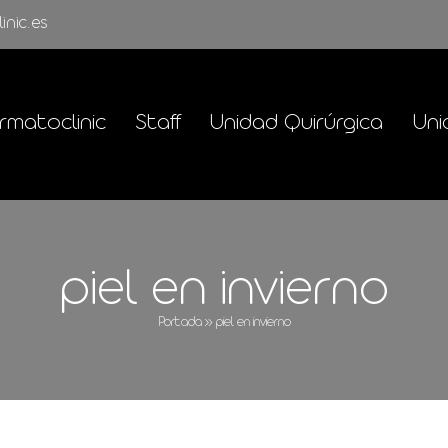
inic.es
rmatoclinic
Staff
Unidad Quirúrgica
Uni
piel en invierno
Portada
»
piel en invierno