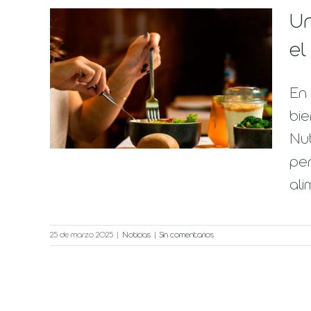
Un
n en
el
ud y
En
el
bie
Nut
per
ali
25 de marzo 2025
|
Noticias
|
Sin comentarios