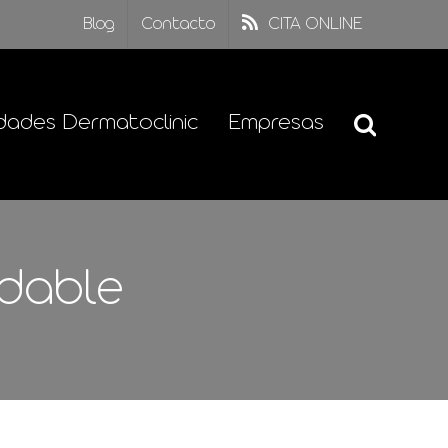
Blog
Contacto
CITA ONLINE
dades Dermatoclinic
Empresas
udable