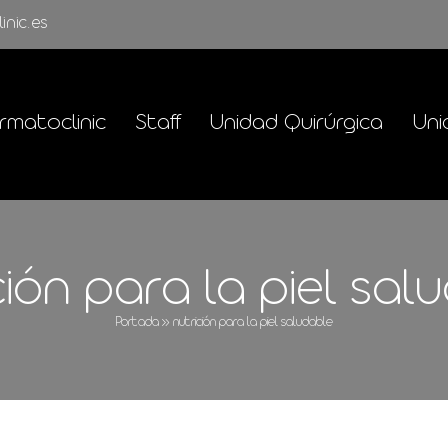
inic.es
rmatoclinic
Staff
Unidad Quirúrgica
Uni
ción para la piel sal
Portada
»
nutrición para la piel saludable