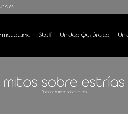
inic.es
rmatoclinic
Staff
Unidad Quirúrgica
Uni
mitos sobre estrías
Portada
»
mitos sobre estrías