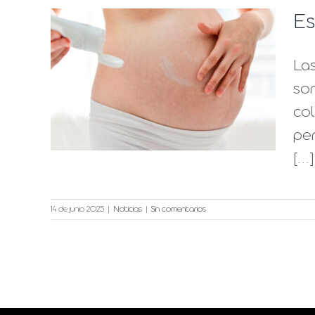
Es
Las
:
son
ntos
co
pe
[...]
14 de junio 2025
|
Noticias
|
Sin comentarios