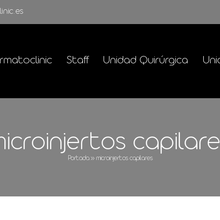
inic.es
rmatoclinic
Staff
Unidad Quirúrgica
Uni
icroinjertos capilar
Portada
»
microinjertos capilares