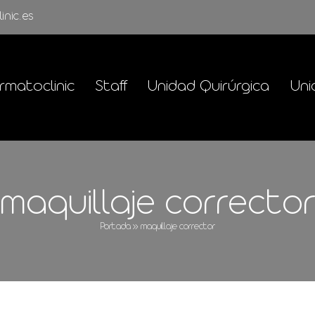
inic.es
rmatoclinic
Staff
Unidad Quirúrgica
Uni
maquillaje correcto
Portada
»
maquillaje corrector