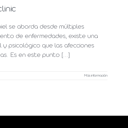
linic
piel se aborda desde múltiples
miento de enfermedades, existe una
 y psicológico que las afecciones
s. Es en este punto [...]
Más información