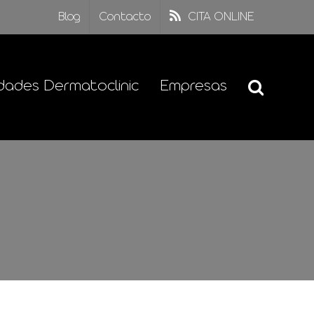
Blog
Contacto
CITA ONLINE
dades Dermatoclinic
Empresas
r