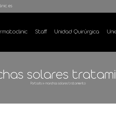
inic.es
rmatoclinic
Staff
Unidad Quirúrgica
Uni
has solares tratam
Portada
»
manchas solares tratamiento