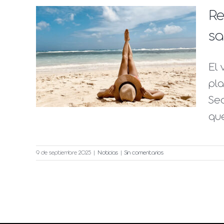
Re
ica
sa
mo
El 
 y
pla
Seq
que
9 de septiembre 2025
|
Noticias
|
Sin comentarios