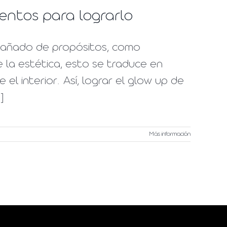
ientos para lograrlo
pañado de propósitos, como
e la estética, esto se traduce en
l interior. Así, lograr el glow up de
]
Más información