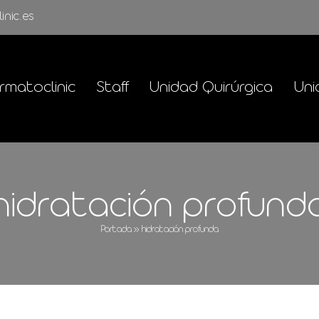
inic.es
rmatoclinic
Staff
Unidad Quirúrgica
Uni
hidratación profund
Portada
»
hidratación profunda