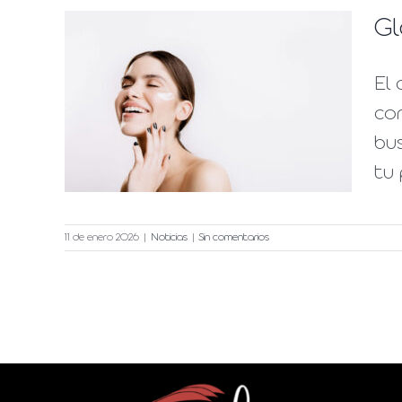
Gl
 en
El
os
con
bus
tu 
11 de enero 2026
|
Noticias
|
Sin comentarios