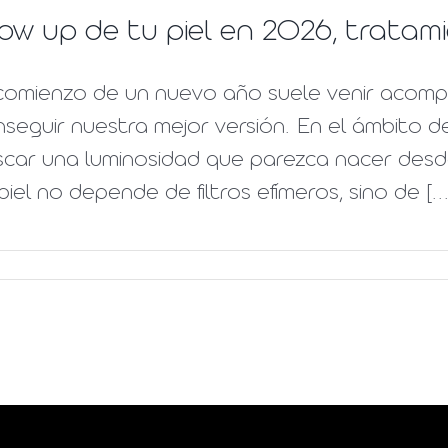
ow up de tu piel en 2026, tratam
 comienzo de un nuevo año suele venir acom
seguir nuestra mejor versión. En el ámbito d
car una luminosidad que parezca nacer desde e
piel no depende de filtros efímeros, sino de [...