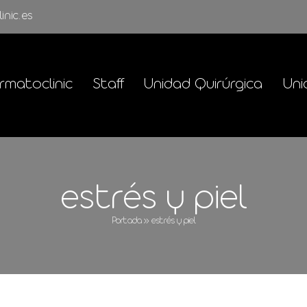
inic.es
rmatoclinic
Staff
Unidad Quirúrgica
Uni
estrés y piel
Portada
»
estrés y piel