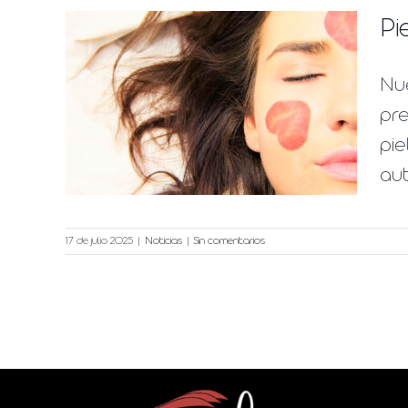
Pi
Nu
na
pre
ma
pie
aut
17 de julio 2025
|
Noticias
|
Sin comentarios