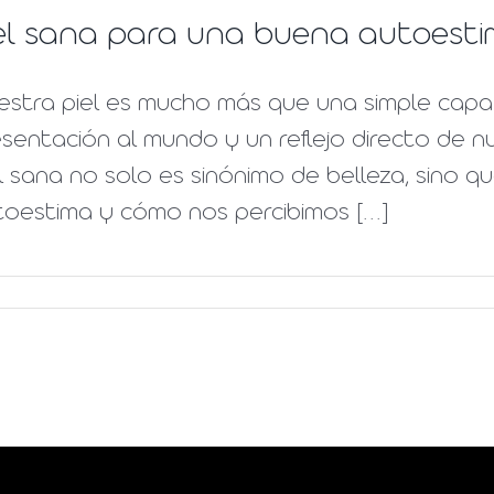
el sana para una buena autoest
estra piel es mucho más que una simple capa
sentación al mundo y un reflejo directo de 
l sana no solo es sinónimo de belleza, sino q
oestima y cómo nos percibimos [...]