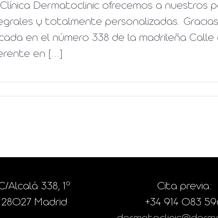
Clínica Dermatoclinic ofrecemos a nuestros 
egrales y totalmente personalizadas. Gracias 
cada en el número 338 de la madrileña Calle 
erente en [...]
C/Alcalá 338, 1º
Cita previa:
28027 Madrid
+34 914 083 59