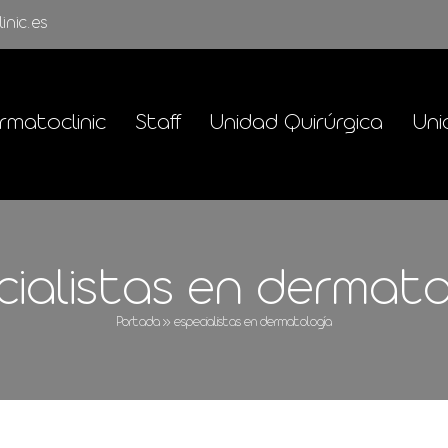
inic.es
rmatoclinic
Staff
Unidad Quirúrgica
Uni
cialistas en dermato
Portada
»
especialistas en dermatología