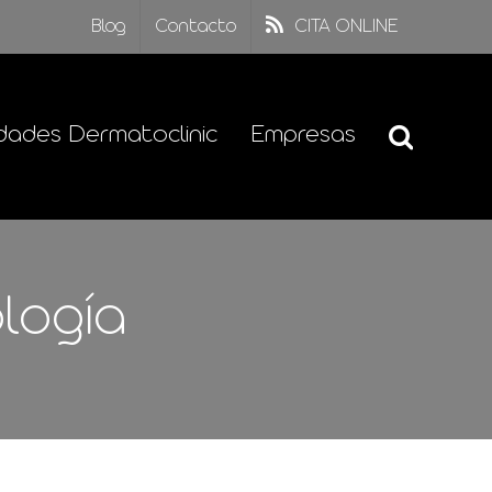
Blog
Contacto
CITA ONLINE
dades Dermatoclinic
Empresas
logía