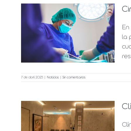
Ci
En 
a de
la 
inic
cu
res
7 de abril 2025
|
Noticias
|
Sin comentarios
Cl
ic,
Clí