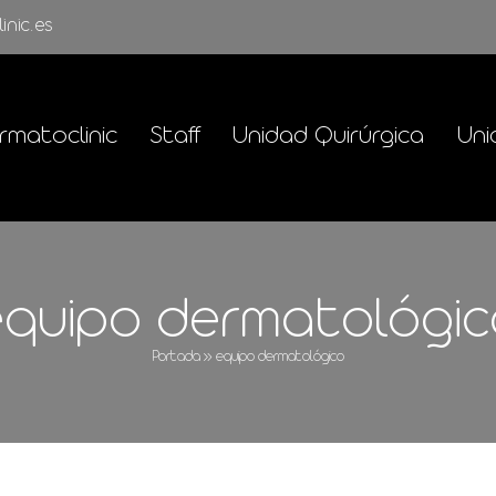
inic.es
rmatoclinic
Staff
Unidad Quirúrgica
Uni
equipo dermatológic
Portada
»
equipo dermatológico