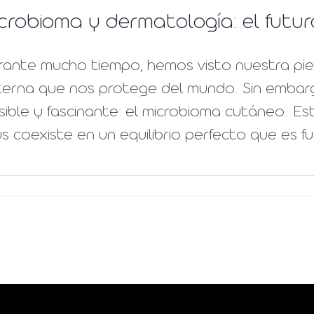
crobioma y dermatología: el futur
rante mucho tiempo, hemos visto nuestra pie
erna que nos protege del mundo. Sin embargo,
isible y fascinante: el microbioma cutáneo. 
us coexiste en un equilibrio perfecto que es f