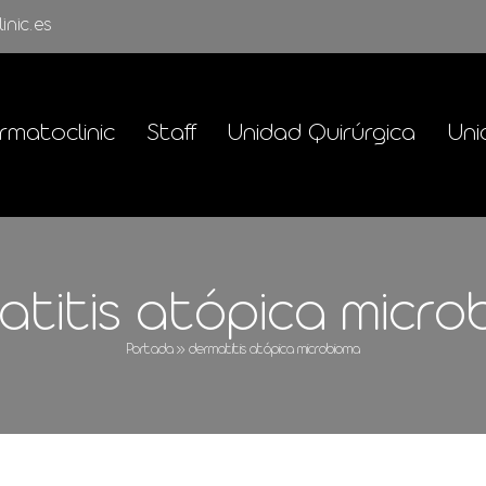
inic.es
rmatoclinic
Staff
Unidad Quirúrgica
Uni
atitis atópica micro
Portada
»
dermatitis atópica microbioma