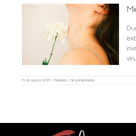
Mi
Du
turo
ext
inv
iel
vir
15 de agosto 2025
|
Noticias
|
Sin comentarios