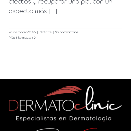
efectos y recuperar una piel con un
aspecto más [...]
26 de marzo 2025
|
Noticias
|
Sin comentarios
Más información