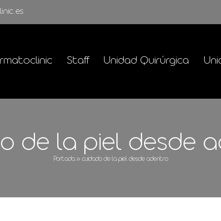
inic.es
rmatoclinic
Staff
Unidad Quirúrgica
Uni
o de la piel desde 
Portada
»
cuidado de la piel desde adentro