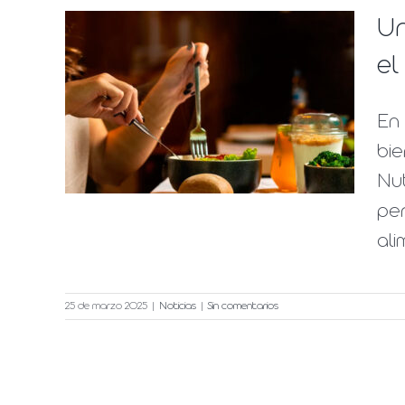
Un
n en
el
ud y
En
el
bie
Nut
per
ali
25 de marzo 2025
|
Noticias
|
Sin comentarios