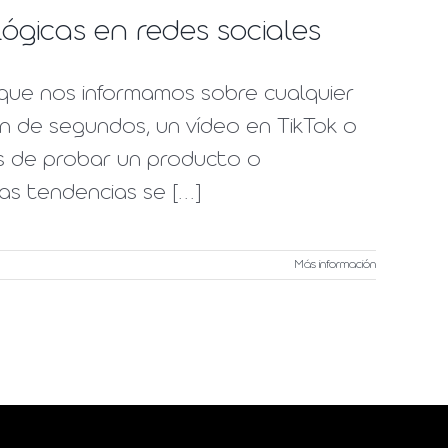
lógicas en redes sociales
 que nos informamos sobre cualquier
ón de segundos, un vídeo en TikTok o
s de probar un producto o
s tendencias se [...]
Más información