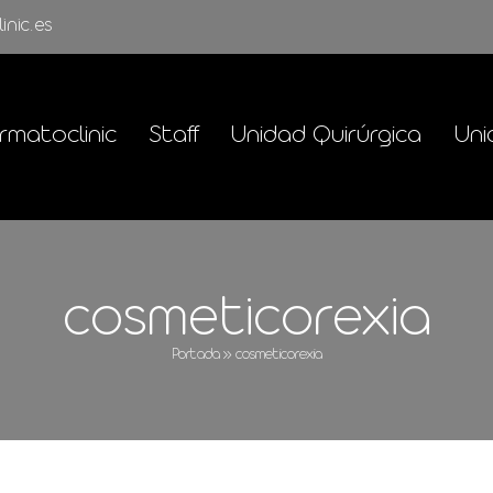
inic.es
rmatoclinic
Staff
Unidad Quirúrgica
Uni
cosmeticorexia
Portada
»
cosmeticorexia