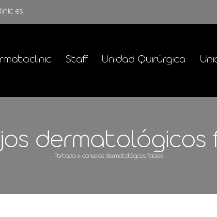
inic.es
rmatoclinic
Staff
Unidad Quirúrgica
Uni
jos dermatológicos f
Portada
»
consejos dermatológicos fiables