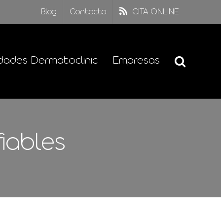
Blog
Contacto
CITA ONLINE
dades Dermatoclinic
Empresas
iables