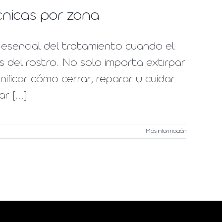
cnicas por zona
 esencial del tratamiento cuando el
as del rostro. No solo importa extirpar
nificar cómo cerrar, reparar y cuidar
 [...]
Más información