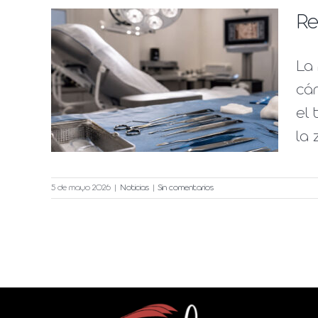
Re
ial
La 
 por
cán
el 
la 
5 de mayo 2026
|
Noticias
|
Sin comentarios