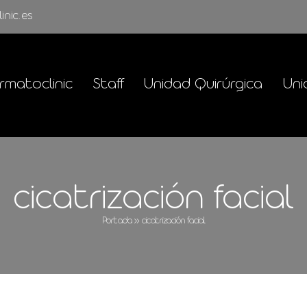
inic.es
rmatoclinic
Staff
Unidad Quirúrgica
Uni
cicatrización facial
Portada
»
cicatrización facial