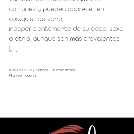
comunes y pueden aparecer en
cualquier persona,
independientemente de su edad, sexo
o etnia, aunque son más prevalentes
[...]
14 de junio 2025
|
Noticias
|
Sin comentarios
Más información