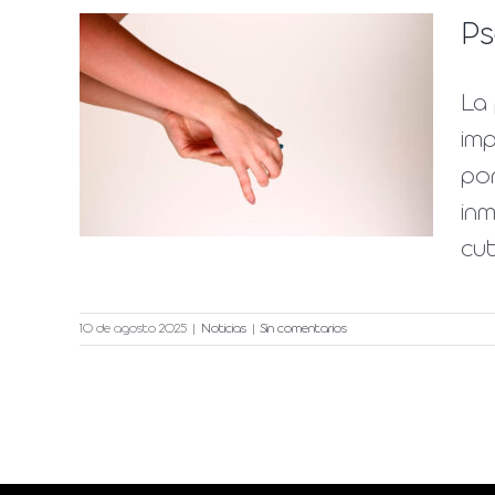
Ps
La 
para
imp
por
inm
cut
10 de agosto 2025
|
Noticias
|
Sin comentarios