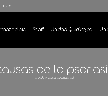
inic.es
rmatoclinic
Staff
Unidad Quirúrgica
Uni
causas de la psoriasi
Portada
»
causas de la psoriasis