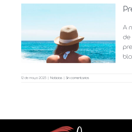
Pr
A n
cer
de 
pre
blo
12 de mayo 2025
|
Noticias
|
Sin comentarios