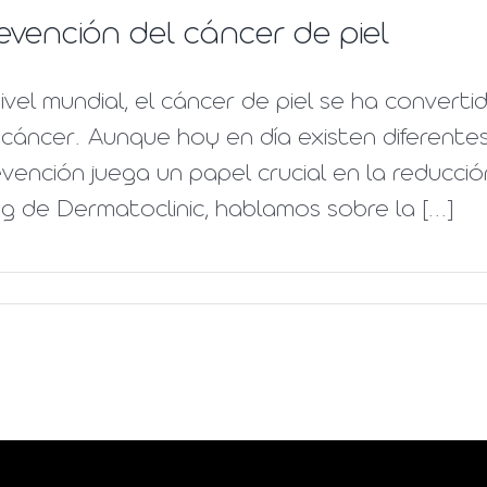
evención del cáncer de piel
ivel mundial, el cáncer de piel se ha conver
cáncer. Aunque hoy en día existen diferentes
vención juega un papel crucial en la reducció
g de Dermatoclinic, hablamos sobre la [...]