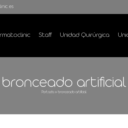
inic.es
rmatoclinic
Staff
Unidad Quirúrgica
Uni
bronceado artificial
Portada
»
bronceado artificial