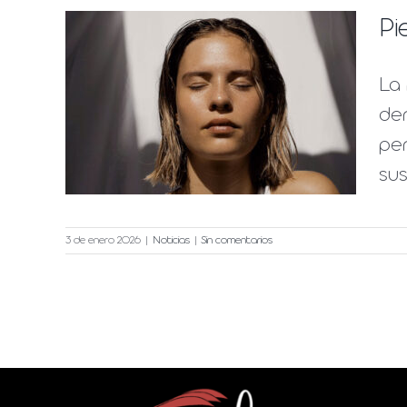
Pi
ón,
La 
 en
der
per
os
sus
3 de enero 2026
|
Noticias
|
Sin comentarios