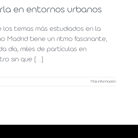
erla en entornos urbanos
de los temas más estudiados en la
o Madrid tiene un ritmo fascinante,
a día, miles de partículas en
o sin que [...]
Más información