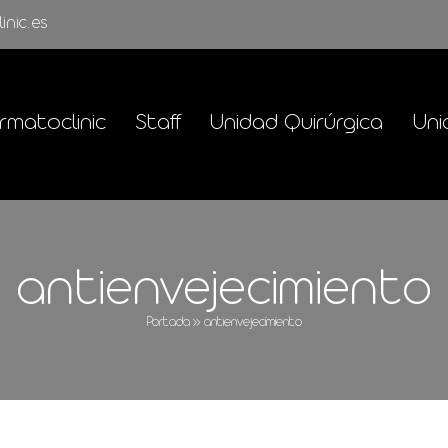
inic.es
rmatoclinic
Staff
Unidad Quirúrgica
Uni
antienvejecimiento
Portada
»
antienvejecimiento